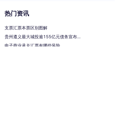
热门资讯
支票汇票本票区别图解
贵州遵义最大城投逾155亿元债务宣布重组
电子商业承兑汇票有哪些风险
承兑汇票贴现手续费是多少？
银行汇票和银行本票的区别和联系有哪些（一文读懂支票、本票和汇票的区别）
热门标签
汇票
银行承兑汇票
商业汇票
商业承兑汇票