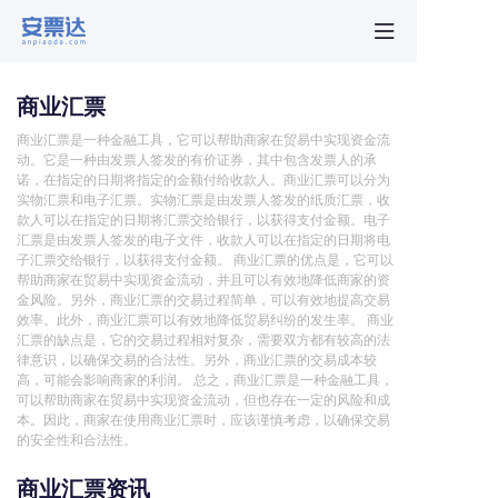
首页
商业汇票
行业动
商业汇票是一种金融工具，它可以帮助商家在贸易中实现资金流
动。它是一种由发票人签发的有价证券，其中包含发票人的承
诺，在指定的日期将指定的金额付给收款人。商业汇票可以分为
秒贴报
实物汇票和电子汇票。实物汇票是由发票人签发的纸质汇票，收
款人可以在指定的日期将汇票交给银行，以获得支付金额。电子
汇票是由发票人签发的电子文件，收款人可以在指定的日期将电
新手指
子汇票交给银行，以获得支付金额。 商业汇票的优点是，它可以
帮助商家在贸易中实现资金流动，并且可以有效地降低商家的资
金风险。另外，商业汇票的交易过程简单，可以有效地提高交易
效率。此外，商业汇票可以有效地降低贸易纠纷的发生率。 商业
关于安
汇票的缺点是，它的交易过程相对复杂，需要双方都有较高的法
律意识，以确保交易的合法性。另外，商业汇票的交易成本较
高，可能会影响商家的利润。 总之，商业汇票是一种金融工具，
可以帮助商家在贸易中实现资金流动，但也存在一定的风险和成
本。因此，商家在使用商业汇票时，应该谨慎考虑，以确保交易
的安全性和合法性。
商业汇票资讯