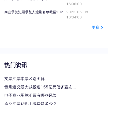
16:06:00
商业承兑汇票承兑人逾期名单截至2023年4月30日
2023-05-08
10:34:00
更多
热门资讯
支票汇票本票区别图解
贵州遵义最大城投逾155亿元债务宣布重组
电子商业承兑汇票有哪些风险
承兑汇票贴现手续费是多少？
银行汇票和银行本票的区别和联系有哪些（一文读懂支票、本票和汇票的区别）