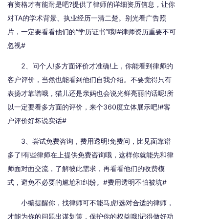
有资格才有能耐是吧?提供了律师的详细资历信息，让你
对TA的学术背景、执业经历一清二楚。别光看广告照
片，一定要看看他们的“学历证书”哦!#律师资历重要不可
忽视#
2、问个人!多方面评价才准确!上，你能看到律师的
客户评价，当然也能看到他们自我介绍。不要觉得只有
表扬才靠谱哦，猫儿还是亲妈也会说光鲜亮丽的话呢!所
以一定要看多方面的评价，来个360度立体展示吧!#客
户评价好坏说实话#
3、尝试免费咨询，费用透明!免费问，比见面靠谱
多了!有些律师在上提供免费咨询哦，这样你就能先和律
师面对面交流，了解彼此需求，再看看他们的收费模
式，避免不必要的尴尬和纠纷。#费用透明不怕被坑#
小编提醒你，找律师可不能马虎!选对合适的律师，
才能为你的问题出谋划策，保护你的权益哦!记得做好功