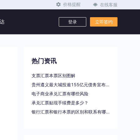
在线客服
价格提醒
达
登录
立即签约
热门资讯
支票汇票本票区别图解
贵州遵义最大城投逾155亿元债务宣布重组
电子商业承兑汇票有哪些风险
承兑汇票贴现手续费是多少？
银行汇票和银行本票的区别和联系有哪些（一文读懂支票、本票和汇票的区别）