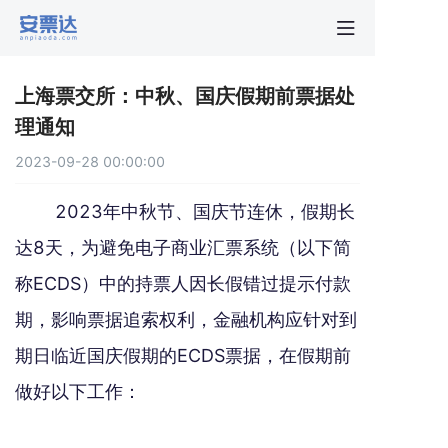
首页
上海票交所：中秋、国庆假期前票据处
行业动
理通知
2023-09-28 00:00:00
秒贴报
2023年中秋节、国庆节连休，假期长
新手指
达8天，为避免电子商业汇票系统（以下简
称ECDS）中的持票人因长假错过提示付款
关于安
期，影响票据追索权利，金融机构应针对到
期日临近国庆假期的ECDS票据，在假期前
做好以下工作：