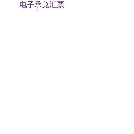
电子承兑汇票
贴现率
相关动态
商业承兑汇票如何背书
2024-07-23 08:00:06
电子商业承兑汇票转让流程
2024-07-23 08:00:05
商业承兑汇票的特点有哪些
2024-07-23 08:00:04
商业承兑汇票过期了怎么办
2024-07-23 08:00:04
电子商业承兑汇票期限
2024-07-23 08:00:02
根据支付结算法律制度的规定，下列关于电子银行承兑汇票持票人向银行申请办理贴现条件的表述中，不正确的是（）。
2024-07-23
00:00:00
关于安票达
常见问题
联系我们
服务协议
Copyright © 2000 -
2026
上海有色网金属交易中心有限公司 All Rights Reserved