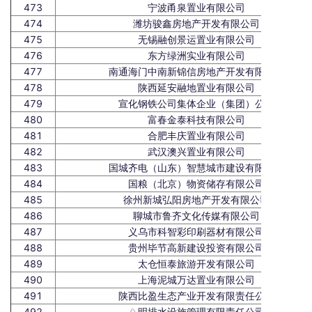
473
宁波甬泉置业有限公司
474
潍坊骏鑫房地产开发有限公司
475
无锡融创景运置业有限公司
476
东方绿洲实业有限公司
477
南通海门中南新锦信房地产开发有限公司
478
陕西延安融地置业有限公司
479
宣化钢铁公司集体企业（集团）公司
480
富春金泰科技有限公司
481
合肥丰庆置业有限公司
482
武汉澳兴置业有限公司
483
国城齐电（山东）智慧城市建设有限公司
484
国粮（北京）物资储存有限公司
485
徐州新城弘阳房地产开发有限公司
486
聊城市鲁齐文化传媒有限公司
487
义乌市科智彩印刷器材有限公司
488
贵州毕节高新建设投资有限公司
489
太仓恒泰旅游开发有限公司
490
上海泥城万达置业有限公司
491
陕西比盈生态产业开发有限责任公司
492
♘明排水设施管理有限责任公司