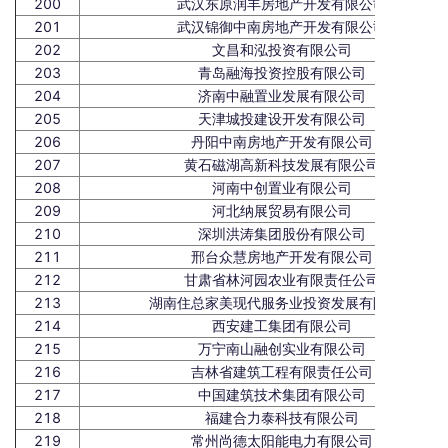
200
武汉东原润丰房地产开发有限公司
201
武汉锦御中南房地产开发有限公司
202
文昌和泓投资有限公司
203
青岛融海投资控股有限公司
204
济南中融置业发展有限公司
205
天津城投建设开发有限公司
206
丹阳中南房地产开发有限公司
207
黄石磁湖高新科技发展有限公司
208
河南中创置业有限公司
209
河北纳展贸易有限公司
210
深圳洪涛集团股份有限公司
211
邢台众慧房地产开发有限公司
212
甘肃省林河园农业有限责任公司
213
湖南住总家美现代服务业投资发展有限公司
214
西安建工集团有限公司
215
万宁南山融创实业有限公司
216
吉林省建筑工程有限责任公司
217
中国建筑技术集团有限公司
218
福建合力泰科技有限公司
219
常州尚德太阳能电力有限公司