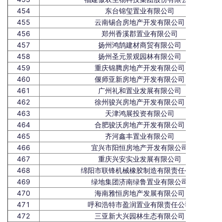
454
东台锦玺置业有限公司
455
云南锡合房地产开发有限公司
456
郑州香溪郡置业有限公司
457
扬州鸿鹄建材商贸有限公司
458
扬州圣元景观园林有限公司
459
重庆锦腾房地产开发有限公司
460
偃师亚新房地产开发有限公司
461
广州礼和置业发展有限公司
462
徐州骏兴房地产开发有限公司
463
天津鸿展投资有限公司
464
合肥骏沃房地产开发有限公司
465
齐河鑫丰置业有限公司
466
宜兴市阳恒房地产开发有限公司
467
重庆兴安实业发展有限公司
468
绵阳市联锋机械橡胶制造有限责任公司
469
绿地集团济南绿鲁置业有限公司
470
海南雅恒房地产发展有限公司
471
呼和浩特市盈润置业有限责任公司
472
三亚新大兴园林生态有限公司