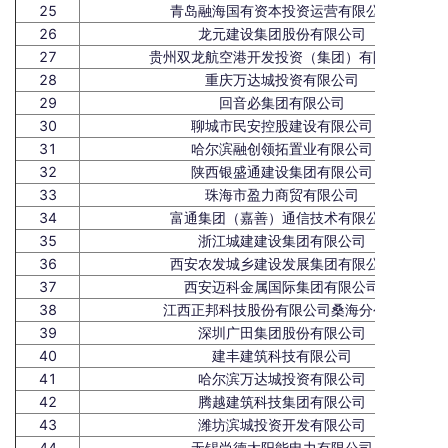
25
青岛融海国有资本投资运营有限公司
26
龙元建设集团股份有限公司
27
贵州双龙航空港开发投资（集团）有限公司
28
重庆万达城投资有限公司
29
回音必集团有限公司
30
聊城市民安控股建设有限公司
31
哈尔滨融创领拓置业有限公司
32
陕西银盛通建设集团有限公司
33
珠海市盈力商贸有限公司
34
富通集团（嘉善）通信技术有限公司
35
浙江城建建设集团有限公司
36
西安农发城乡建设发展集团有限公司
37
西安迈科金属国际集团有限公司
38
江西正邦科技股份有限公司桑海分公司
39
深圳广田集团股份有限公司
40
建丰建筑科技有限公司
41
哈尔滨万达城投资有限公司
42
腾越建筑科技集团有限公司
43
潍坊滨城投资开发有限公司
44
无锡尚德太阳能电力有限公司