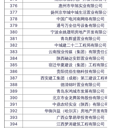
376
惠州市华旭实业有限公司
377
扬州京华城中城生活置业有限公司
378
中国广电河南网络有限公司
379
通号万全信号设备有限公司
380
宁波余姚晟明房地产开发有限公司
381
青岛辉盛置业有限公司
382
中城建二十二工程局有限公司
383
云南报业传媒（集团）有限责任公司
384
陕西融达安郡置业有限公司
385
宿迁华夏建设（集团）工程有限公司
386
贵阳优佰生物科技有限公司
387
西安建工集团（成都）第三建设工程有限公司
388
德清锦叶置业有限公司
389
青岛东鸿城市发展有限公司
390
北京市金龙腾装饰股份有限公司
391
中鼎农经实业（陕西）有限公司
392
华御兴益（哈尔滨）房地产开发有限公司
393
广西众擎易举投资有限公司
394
江西梦涛建筑工程有限公司