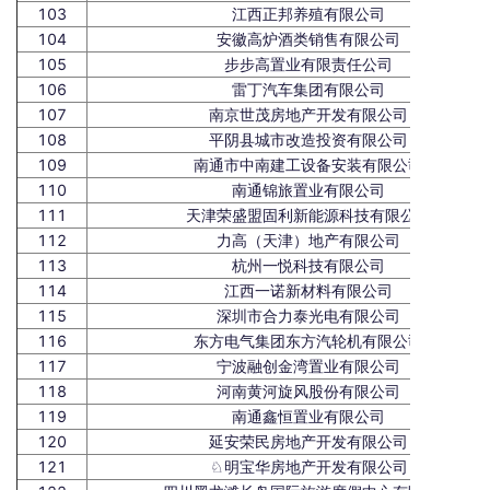
103
江西正邦养殖有限公司
104
安徽高炉酒类销售有限公司
105
步步高置业有限责任公司
106
雷丁汽车集团有限公司
107
南京世茂房地产开发有限公司
108
平阴县城市改造投资有限公司
109
南通市中南建工设备安装有限公司
110
南通锦旅置业有限公司
111
天津荣盛盟固利新能源科技有限公司
112
力高（天津）地产有限公司
113
杭州一悦科技有限公司
114
江西一诺新材料有限公司
115
深圳市合力泰光电有限公司
116
东方电气集团东方汽轮机有限公司
117
宁波融创金湾置业有限公司
118
河南黄河旋风股份有限公司
119
南通鑫恒置业有限公司
120
延安荣民房地产开发有限公司
121
♘明宝华房地产开发有限公司