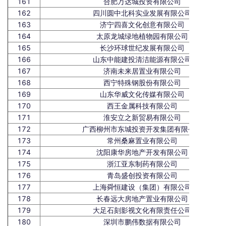
161
合肥万达城投资有限公司
162
四川圆中北科实业发展有限公司
163
济宁四喜文化创意有限公司
164
太原龙城绿地植物园有限公司
165
长沙环球世纪发展有限公司
166
山东中能建投清洁能源有限公司
167
济南未来居置业有限公司
168
西宁特殊钢股份有限公司
169
山东华威文化传媒有限公司
170
西王金属科技有限公司
171
淮安立之新贸易有限公司
172
广西柳州市东城投资开发集团有限公司
173
常州桑麻置业有限公司
174
沈阳康华房地产开发有限公司
175
浙江亚东制药有限公司
176
青岛盛创投资有限公司
177
上海舜恒建设（集团）有限公司
178
长春远大房地产置业有限公司
179
大足石刻影视文化有限责任公司
180
深圳市鹏伟数据有限公司