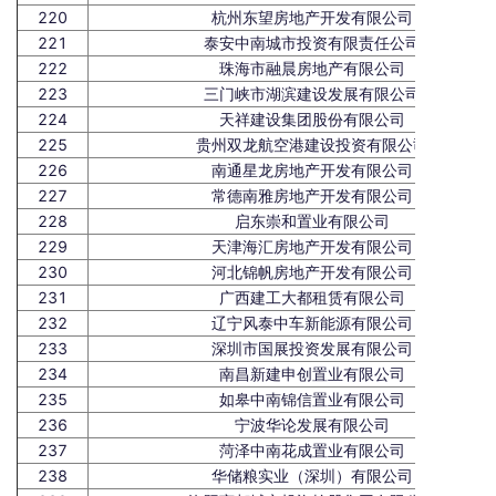
220
杭州东望房地产开发有限公司
221
泰安中南城市投资有限责任公司
222
珠海市融晨房地产有限公司
223
三门峡市湖滨建设发展有限公司
224
天祥建设集团股份有限公司
225
贵州双龙航空港建设投资有限公司
226
南通星龙房地产开发有限公司
227
常德南雅房地产开发有限公司
228
启东崇和置业有限公司
229
天津海汇房地产开发有限公司
230
河北锦帆房地产开发有限公司
231
广西建工大都租赁有限公司
232
辽宁风泰中车新能源有限公司
233
深圳市国展投资发展有限公司
234
南昌新建申创置业有限公司
235
如皋中南锦信置业有限公司
236
宁波华论发展有限公司
237
菏泽中南花成置业有限公司
238
华储粮实业（深圳）有限公司