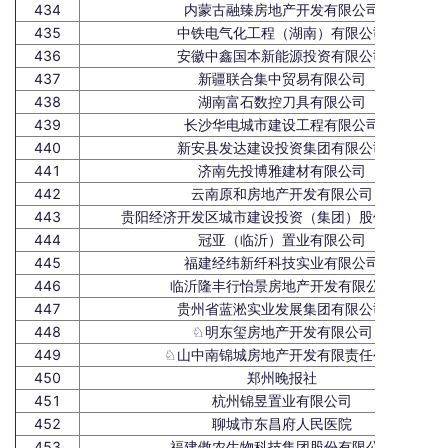
434
内蒙古融臻房地产开发有限公司
435
中铁电气化工程（湖南）有限公司
436
安徽中鑫国本新能源投资有限公司
437
新疆联合集中贸易有限公司
438
湖南富石数控刀具有限公司
439
长沙华电城市建设工程有限公司
440
新安县发达建设投资集团有限公司
441
济南先投博雅建材有限公司
442
云南原和房地产开发有限公司
443
贵阳经济开发区城市建设投资（集团）股份有限公司
444
冠亚（临沂）置业有限公司
445
福建经纬新纤科技实业有限公司
446
临沂隆丰行怡景房地产开发有限公司
447
贵州省蓝淞实业发展集团有限公司
448
♘明东玺房地产开发有限公司
449
♘山中南锦城房地产开发有限责任公司
450
郑州晚报社
451
杭州锦昱置业有限公司
452
聊城市东昌府人民医院
453
福建傲农生物科技集团股份有限公司