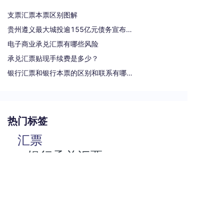
支票汇票本票区别图解
贵州遵义最大城投逾155亿元债务宣布重组
电子商业承兑汇票有哪些风险
承兑汇票贴现手续费是多少？
银行汇票和银行本票的区别和联系有哪些（一文读懂支票、本票和汇票的区别）
热门标签
汇票
银行承兑汇票
商业汇票
商业承兑汇票
承兑汇票
电子承兑汇票