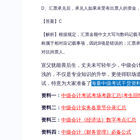
D、汇票承兑后，承兑人如果未受有出票人的资金
【答案】C
【解析】根据规定，汇票金额中文大写与数码记载
称属于相对应记载事项，因此B项是错误的；汇票
对抗持票人。
宣父犹能畏后生，丈夫未可轻年少，中级会
浅的，不仅是专业知识的升华，更使得职场
试，特意为大家准备了
海量中级考试干货资
资料一：
中级会计考试考场考题汇总(考生回
资料二：
中级会计实务各章节分录汇总
资料三：
中级会计《经济法》数字考点汇总
资料四：
中级会计《财务管理》必备公式