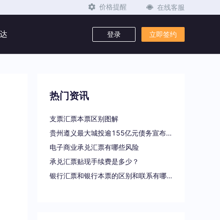
在线客服
价格提醒
达
登录
立即签约
热门资讯
支票汇票本票区别图解
贵州遵义最大城投逾155亿元债务宣布重组
电子商业承兑汇票有哪些风险
承兑汇票贴现手续费是多少？
银行汇票和银行本票的区别和联系有哪些（一文读懂支票、本票和汇票的区别）