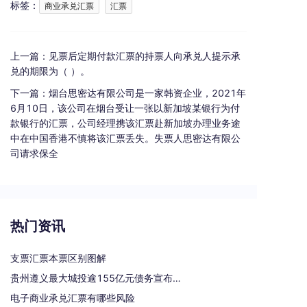
标签：
商业承兑汇票
汇票
上一篇：
见票后定期付款汇票的持票人向承兑人提示承
兑的期限为（ ）。
下一篇：
烟台思密达有限公司是一家韩资企业，2021年
6月10日，该公司在烟台受让一张以新加坡某银行为付
款银行的汇票，公司经理携该汇票赴新加坡办理业务途
中在中国香港不慎将该汇票丢失。失票人思密达有限公
司请求保全
热门资讯
支票汇票本票区别图解
贵州遵义最大城投逾155亿元债务宣布重组
电子商业承兑汇票有哪些风险