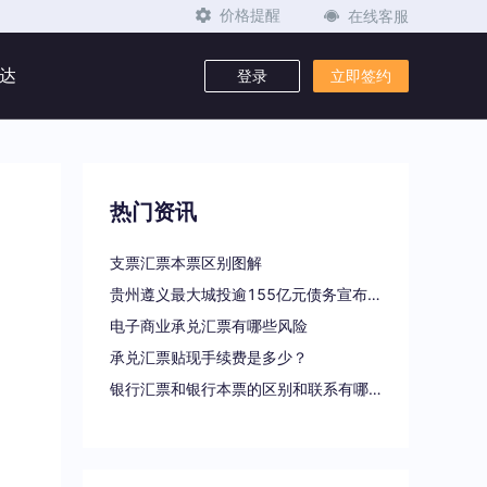
在线客服
价格提醒
达
登录
立即签约
热门资讯
支票汇票本票区别图解
贵州遵义最大城投逾155亿元债务宣布重组
电子商业承兑汇票有哪些风险
承兑汇票贴现手续费是多少？
银行汇票和银行本票的区别和联系有哪些（一文读懂支票、本票和汇票的区别）