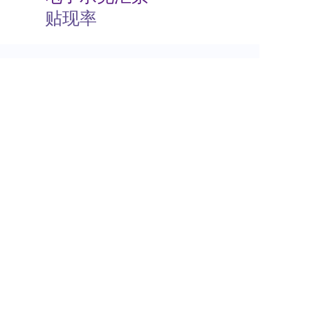
贴现率
相关动态
商业承兑汇票如何背书
2024-07-23 08:00:06
电子商业承兑汇票转让流程
2024-07-23 08:00:05
商业承兑汇票的特点有哪些
2024-07-23 08:00:04
商业承兑汇票过期了怎么办
2024-07-23 08:00:04
电子商业承兑汇票期限
2024-07-23 08:00:02
根据支付结算法律制度的规定，下列关于电子银行承兑汇票持票人向银行申请办理贴现条件的表述中，不正确的是（）。
2024-07-23
00:00:00
关于安票达
常见问题
联系我们
服务协议
Copyright © 2000 -
2026
上海有色网金属交易中心有限公司 All Rights Reserved
沪ICP备17011563号-3 沪公网安备31011502401284