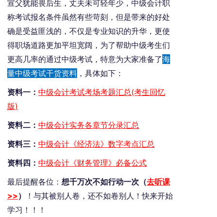
宣父犹能畏后生，丈夫未可轻年少，中级会计职
称考试报名条件虽然有些苛刻，但是带来的好处
确是受益匪浅的，不仅是专业知识的升华，更使
得职场道路更加平坦宽阔，为了帮助中级考生们
更高几率的通过中级考试，特意为大家准备了
海
量中级考试干货资料
，具体如下：
资料一：
中级会计考试考场考题汇总(考生回忆
版)
资料二：
中级会计实务各章节分录汇总
资料三：
中级会计《经济法》数字考点汇总
资料四：
中级会计《财务管理》必备公式
最后提醒各位：
想千万次不如行动一次（
去听课
>>
）
！与其被别人卷，还不如卷别人！快来开始
学习！！！