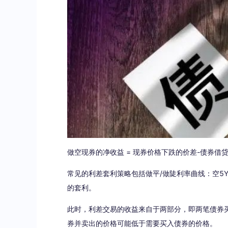
做空现券的净收益 = 现券价格下跌的价差-债券借
常见的利差套利策略包括做平/做陡利率曲线：空5Y国
的套利。
此时，利差交易的收益来自于两部分，即两笔债券
券并卖出的价格可能低于需要买入债券的价格。