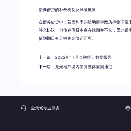
债券借贷的补券机制及风险度量
在债券借贷中，若因利率的波动而导致质押物净值
补充协议，但债券借贷本身存续期并不长，因此很
贷到期日有足够资金偿还即可。
上一篇：
2022年11月金融统计数据报告
下一篇：
龙光地产境内债务整体展期通过
全天候专业服务