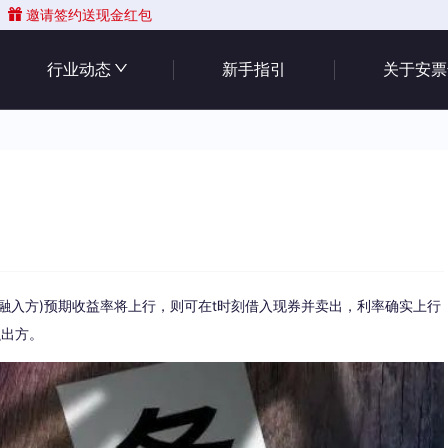
邀请签约送现金红包
行业动态
新手指引
关于安票
融入方)预期收益率将上行，则可在t时刻借入现券并卖出，利率确实上行
融出方。