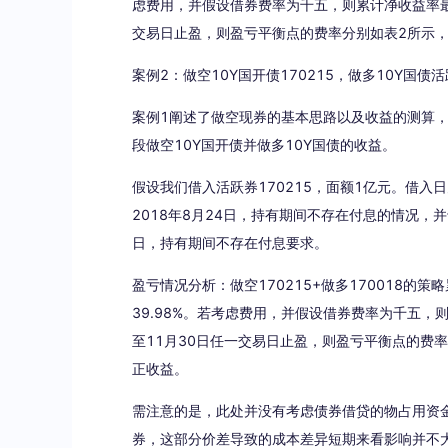
虑费用，并假设借券费率为千五，则累计净收益率最高
交易日止盈，则盈亏平衡点的费率分别如表2所示，
案例2：做空10Y国开债170215，做多10Y国债活跃
案例1阐述了做空现券的基本思路以及收益的测算，
段做空10Y国开债并做多10Y国债的收益。
假设我们借入活跃券170215，面额1亿元。借入日
2018年8月24日，持有期间不存在付息的情况，并于
日，持有期间不存在付息要求。
盈亏情况分析：做空170215+做多170018的策
39.98%。若考虑费用，并假设借券费率为千五，则
至11月30日任一交易日止盈，则盈亏平衡点的费率
正收益。
需注意的是，此处并没有考虑债券借贷的物占用
券，这部分价差导致的成本差异短期来看影响并不