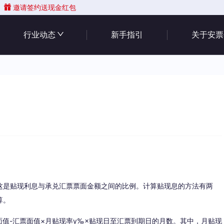
邀请签约送现金红包
行业动态
新手指引
关于安票
是贴现利息与承兑汇票票面金额之间的比例。计算贴现息的方法有两
算。
值-汇票面值×月贴现率y‰×贴现日至汇票到期日的月数。其中，月贴现