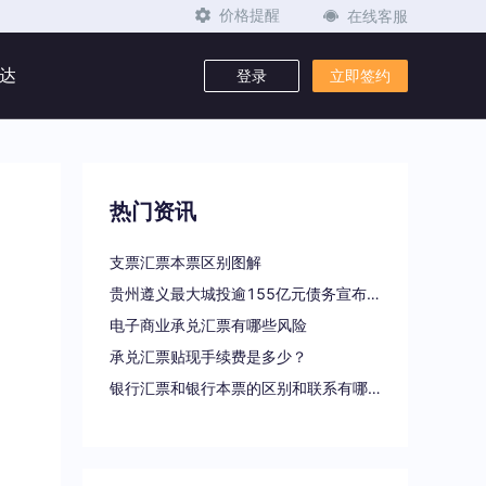
在线客服
价格提醒
达
登录
立即签约
热门资讯
支票汇票本票区别图解
贵州遵义最大城投逾155亿元债务宣布重组
电子商业承兑汇票有哪些风险
承兑汇票贴现手续费是多少？
银行汇票和银行本票的区别和联系有哪些（一文读懂支票、本票和汇票的区别）