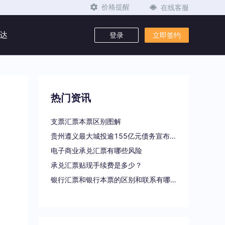
在线客服
价格提醒
达
登录
立即签约
热门资讯
支票汇票本票区别图解
贵州遵义最大城投逾155亿元债务宣布重组
电子商业承兑汇票有哪些风险
承兑汇票贴现手续费是多少？
银行汇票和银行本票的区别和联系有哪些（一文读懂支票、本票和汇票的区别）