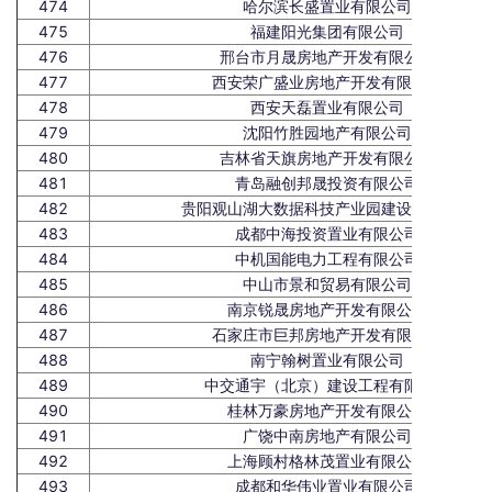
474
哈尔滨长盛置业有限公司
475
福建阳光集团有限公司
476
邢台市月晟房地产开发有限公司
477
西安荣广盛业房地产开发有限公司
478
西安天磊置业有限公司
479
沈阳竹胜园地产有限公司
480
吉林省天旗房地产开发有限公司
481
青岛融创邦晟投资有限公司
482
贵阳观山湖大数据科技产业园建设有限公司
483
成都中海投资置业有限公司
484
中机国能电力工程有限公司
485
中山市景和贸易有限公司
486
南京锐晟房地产开发有限公司
487
石家庄市巨邦房地产开发有限公司
488
南宁翰树置业有限公司
489
中交通宇（北京）建设工程有限公司
490
桂林万豪房地产开发有限公司
491
广饶中南房地产有限公司
492
上海顾村格林茂置业有限公司
493
成都和华伟业置业有限公司