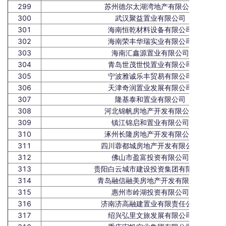
299
苏州德尔太湖湾地产有限公司
300
武汉聚益置业有限公司
301
海南恒乾材料设备有限公司
302
海南荣丰华瑞实业有限公司
303
海南汇鑫源置业有限公司
304
青岛世茂世悦置业有限公司
305
宁波雅诚乐丰贸易有限公司
306
天津奇润置业发展有限公司
307
隆基泰和置业有限公司
308
河北锦帆房地产开发有限公司
309
镇江锦启和置业有限公司
310
涿州长隆房地产开发有限公司
311
四川蓉都城房地产开发有限公司
312
佛山市盈富投资有限公司
313
贵阳白云城市建设投资集团有限公司
314
青岛融信融美房地产开发有限公司
315
惠州市岭湖投资有限公司
316
济南济高融建置业有限责任公司
317
绍兴弘里文旅发展有限公司