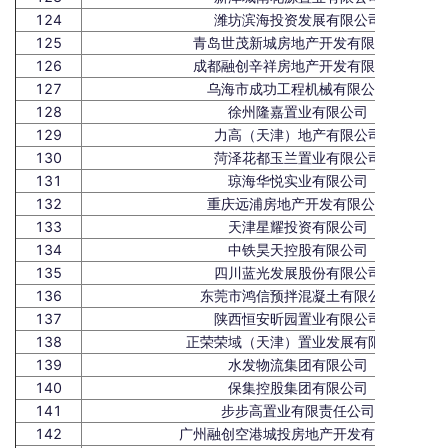
124
潍坊滨海投资发展有限公司
125
青岛世茂新城房地产开发有限公司
126
成都融创辛祥房地产开发有限公司
127
乌海市成功工程机械有限公司
128
徐州隆嘉置业有限公司
129
力高（天津）地产有限公司
130
菏泽花都玉兰置业有限公司
131
琼海华悦实业有限公司
132
重庆远浦房地产开发有限公司
133
天津星耀投资有限公司
134
中铁昊天控股有限公司
135
四川蓝光发展股份有限公司
136
东莞市鸿信预拌混凝土有限公司
137
陕西恒安昕园置业有限公司
138
正荣荣域（天津）置业发展有限公司
139
水发物流集团有限公司
140
保集控股集团有限公司
141
步步高置业有限责任公司
142
广州融创空港城投房地产开发有限公司