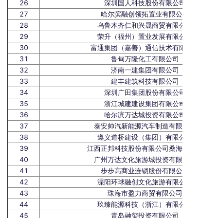
26
深圳国人科技股份有限公司
27
哈尔滨融创领拓置业有限公司
28
乌鲁木齐仁和兴晟商贸有限公司
29
荣升（福州）置业发展有限公司
30
富通集团（嘉善）通信技术有限公司
31
鲁甸万隆化工有限公司
32
济南一建集团有限公司
33
建丰建筑科技有限公司
34
深圳广田集团股份有限公司
35
浙江城建建设集团有限公司
36
哈尔滨万达城投资有限公司
37
泰安帅汽新能源汽车制造有限公司
38
遵义道桥建设（集团）有限公司
39
江西正邦科技股份有限公司桑海分公司
40
广州万达文化旅游城投资有限公司
41
步步高商业连锁股份有限公司
42
溧阳环球融创文化旅游有限公司
43
珠海市盈力商贸有限公司
44
玖臻能源科技（浙江）有限公司
45
青岛融玺投资有限公司