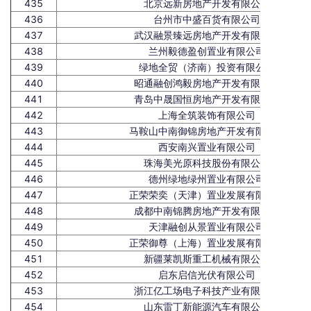
435
北京远新房地产开发有限公司
436
台州市中盛百货有限公司
437
武汉融景臻远房地产开发有限公司
438
兰州毅德盈创置业有限公司
439
绿地全贸（济南）投资有限公司
440
昭通融创鸿毅房地产开发有限公司
441
青岛中晟国恒房地产开发有限公司
442
上海全筑装饰有限公司
443
马鞍山中南御锦房地产开发有限公司
444
西安南兴置业有限公司
445
珠海美光原科技股份有限公司
446
德州绿地绿州置业有限公司
447
正荣荣奕（天津）置业发展有限公司
448
成都中南锦腾房地产开发有限公司
449
天津融创从景置业有限公司
450
正荣御尊（上海）置业发展有限公司
451
新疆莱凯斯重工机械有限公司
452
启东启信光伏有限公司
453
浙江亿工场电子科技产业有限公司
454
山东雷丁新能源汽车有限公司