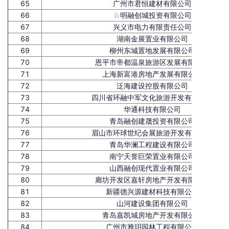
65
广州市君恒建材有限公司
66
♘明融创城投资有限公司
67
兴义市电力有限责任公司
68
湖南金展置业有限公司
69
柳州东城置地发展有限公司
70
恩平市帝都温泉旅游区发展有限公司
71
上海新富港房地产发展有限公司
72
泛海建设控股有限公司
73
四川省环融中军文化旅游开发有限公司
74
华通科技有限公司
75
青岛融创建晟投资有限公司
76
眉山市环球世纪会展旅游开发有限公司
77
青岛华澜工程建设有限公司
78
南宁天誉巨荣置业有限公司
79
山西融创现代置业有限公司
80
廊坊开发区嘉轩房地产开发有限公司
81
新疆德兴源建材科技有限公司
82
山河建设集团有限公司
83
青岛嘉凯城房地产开发有限公司
84
广州市雅玥园林工程有限公司