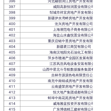
396
河北融创润江房地产开发有限公司
397
咸阳高新恒润置业有限公司
398
邹城市祥宜房地产开发有限公司
399
新疆伊水湾畔房地产开发有限公司
400
沧兴房地产开发有限公司
401
上海潮范电子商务有限公司
402
海盐山水鑫悦置业有限公司
403
重庆启铭中昱房地产开发有限公司
404
新疆袤江商贸有限公司
405
海南汉地阳光石油化工有限公司
406
萍乡市赣湘产业园区发展有限公司
407
江苏风浩风电设备安装有限公司
408
山西中星北斗导航数据服务集团有限公司
409
吉林市源源热电有限责任公司
410
南充中南锦成房地产开发有限公司
411
云南盛荣房地产开发有限公司
412
恒大地产集团成都有限公司
413
蚌埠中南花苑房地产开发有限公司
414
威海雅蓝投资开发有限公司
415
广东博德精工建材有限公司