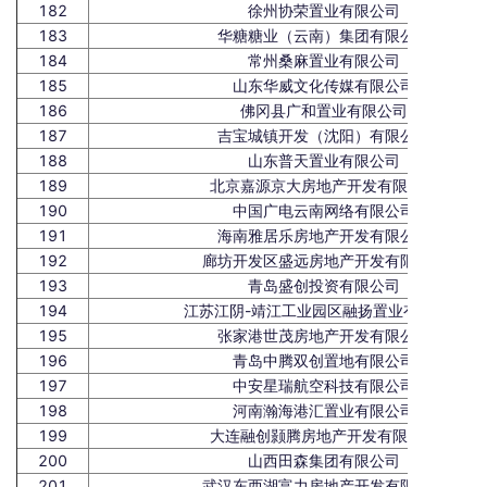
182
徐州协荣置业有限公司
183
华糖糖业（云南）集团有限公司
184
常州桑麻置业有限公司
185
山东华威文化传媒有限公司
186
佛冈县广和置业有限公司
187
吉宝城镇开发（沈阳）有限公司
188
山东普天置业有限公司
189
北京嘉源京大房地产开发有限公司
190
中国广电云南网络有限公司
191
海南雅居乐房地产开发有限公司
192
廊坊开发区盛远房地产开发有限公司
193
青岛盛创投资有限公司
194
江苏江阴-靖江工业园区融扬置业有限公司
195
张家港世茂房地产开发有限公司
196
青岛中腾双创置地有限公司
197
中安星瑞航空科技有限公司
198
河南瀚海港汇置业有限公司
199
大连融创颢腾房地产开发有限公司
200
山西田森集团有限公司
201
武汉东西湖富力房地产开发有限公司