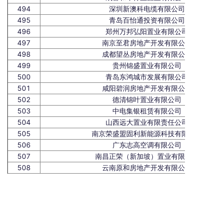
494
深圳新澳科电缆有限公司
495
青岛百怡通投资有限公司
496
郑州万邦弘阳置业有限公司
497
南京至君房地产开发有限公司
498
成都望丛房地产开发有限公司
499
贵州锦盛置业有限公司
500
青岛东鸿城市发展有限公司
501
咸阳碧润房地产开发有限公司
502
德清锦叶置业有限公司
503
中电集银租赁有限公司
504
山西远大置业有限责任公司
505
南京荣盛盟固利新能源科技有限公司
506
广东志高空调有限公司
507
南昌正荣（新加坡）置业有限公司
508
云南原和房地产开发有限公司
509
上海置辰智慧建筑集团股份有限公司
510
内蒙古融臻房地产开发有限公司
511
盱眙兆科房地产开发有限公司
512
四川彭祖文化旅游开发有限公司