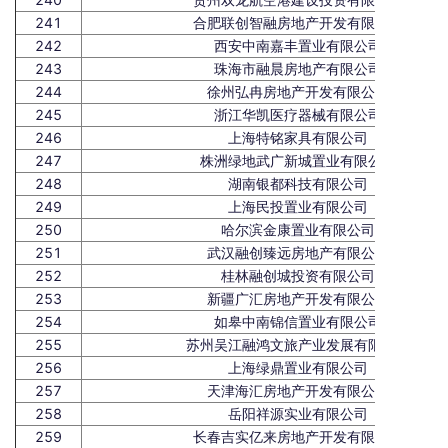
241
合肥联创智融房地产开发有限公司
242
西安中南嘉丰置业有限公司
243
珠海市融晨房地产有限公司
244
徐州弘冉房地产开发有限公司
245
浙江华凯医疗器械有限公司
246
上海特铭家具有限公司
247
株洲绿地武广新城置业有限公司
248
湖南银都科技有限公司
249
上海民投置业有限公司
250
哈尔滨金康置业有限公司
251
武汉融创臻远房地产有限公司
252
桂林融创城投资有限公司
253
新疆广汇房地产开发有限公司
254
如皋中南锦信置业有限公司
255
苏州吴江融鸿文旅产业发展有限公司
256
上海绿鼎置业有限公司
257
天津海汇房地产开发有限公司
258
岳阳祥源实业有限公司
259
长春吉实亿来房地产开发有限公司