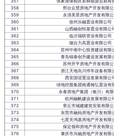
357
张家港保税区君林能源贸易有限公司
358
邢台众慧房地产开发有限公司
359
永清美景房地产开发有限公司
360
徐州乐融置业有限公司
361
山西融创恒基置业有限公司
362
临沂瑞联管业有限公司
363
烟台力高置业有限公司
364
苏州中南中心投资建设有限公司
365
青岛锦泰创升建设发展有限公司
366
苏州开平房地产开发有限公司
367
浙江天地岛川停车设备有限公司
368
西安国谊置业发展有限公司
369
绿地控股集团南通翰弘置业有限公司
370
永泰房地产集团（银川）有限公司
371
杭州融帆建设发展有限公司
372
章丘市城建建筑安装有限公司
373
东莞市融灿房地产开发有限公司
374
七星关鸿基房地产开发有限公司
375
保定领和房地产开发有限公司
376
肇庆市兴融房地产开发有限公司