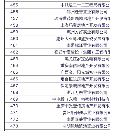
455
中城建二十二工程局有限公司
456
郑州迁善置业有限公司
457
珠海世茂新领域房地产开发有限公司
458
上海玛宝房地产开发有限公司
459
惠州方好实业有限公司
460
惠州大亚湾和盛投资发展有限公司
461
南通锦泽置业有限公司
462
宿迁华夏建设（集团）工程有限公司
463
黑龙江岁宝热电有限公司
464
重庆南佑房地产开发有限公司
465
广西金川阳光城实业有限公司
466
烟台恒骏房地产开发有限公司
467
保定景鹏房地产开发有限公司
468
浙江万融置业有限公司
469
中电投（东莞）精密材料科技有限公司
470
重庆阳光壹佰房地产开发有限公司
471
贵州融创佳承置业有限公司
472
南通嘉盛置业有限公司
473
♘明绿地滇池置业有限公司