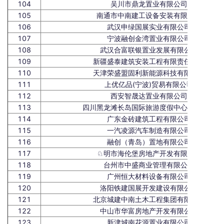
104
吴川市鼎龙置业有限公司
105
南通市中南建工设备安装有限公司
106
武汉申绿国展实业有限公司
107
宁波融创金湾置业有限公司
108
武汉合富联银置业发展有限公司
109
新疆盛泰建筑安装工程有限责任公司
110
天津荣盛盟固利新能源科技有限公司
111
上优亿品(宁波)贸易有限公司
112
西安智晟达置业有限公司
113
四川黑龙滩长岛国际旅游度假中心有限公司
114
广东金砖建筑工程有限公司
115
一汽凌源汽车制造有限公司
116
融创（青岛）置地有限公司
117
♘明市海伦堡房地产开发有限公司
118
台州市中盛商业管理有限公司
119
广州恒大材料设备有限公司
120
洛阳铁建国展开发建设有限公司
121
北京城建中南土木工程集团有限公司
122
中山市华富房地产开发有限公司
123
新津城南花源置业有限公司