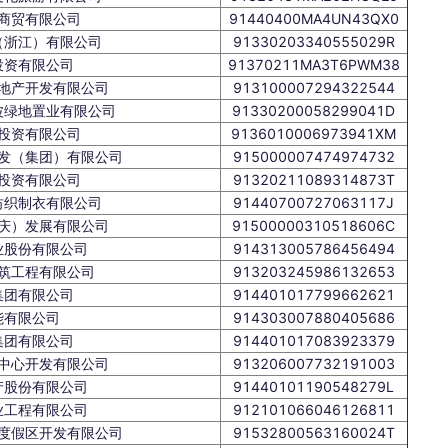
商贸有限公司
91440400MA4UN43QX0
（浙江）有限公司
91330203340555029R
投资有限公司
91370211MA3T6PWM38
地产开发有限公司
913100007294322544
波绿地置业有限公司
91330200058299041D
投资有限公司
9136010006973941XM
发（集团）有限公司
915000007474974732
投资有限公司
91320211089314873T
纺织制衣有限公司
91440700727063117J
庆）发展有限公司
91500000310518606C
业股份有限公司
914313005786456494
筑工程有限公司
913203245986132653
集团有限公司
914401017799662621
能有限公司
914303007880405686
集团有限公司
914401017083923379
中心开发有限公司
913206007732191003
产股份有限公司
91440101190548279L
业工程有限公司
912101066046126811
度假区开发有限公司
91532800563160024T