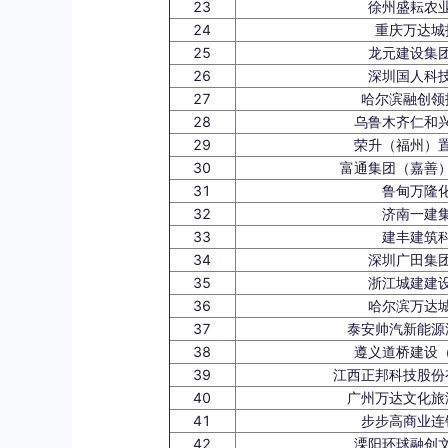
23
徐州盛耘农
24
重庆万达城
25
龙元建设集
26
深圳国人科
27
哈尔滨融创领
28
乌鲁木齐仁和
29
荣升（福州）
30
富通集团（嘉善
31
鲁甸万隆
32
济南一建
33
建丰建筑
34
深圳广田集
35
浙江城建建
36
哈尔滨万达
37
泰安帅汽新能源
38
遵义道桥建设
39
江西正邦科技股份
40
广州万达文化旅
41
步步高商业连
42
溧阳环球融创