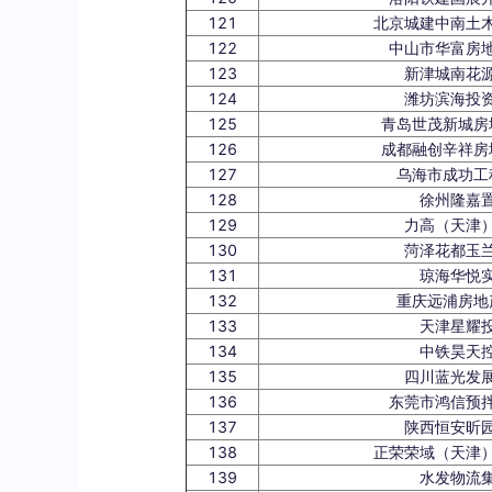
121
北京城建中南土
122
中山市华富房
123
新津城南花
124
潍坊滨海投
125
青岛世茂新城房
126
成都融创辛祥房
127
乌海市成功工
128
徐州隆嘉
129
力高（天津
130
菏泽花都玉
131
琼海华悦
132
重庆远浦房地
133
天津星耀
134
中铁昊天
135
四川蓝光发
136
东莞市鸿信预
137
陕西恒安昕
138
正荣荣域（天津
139
水发物流