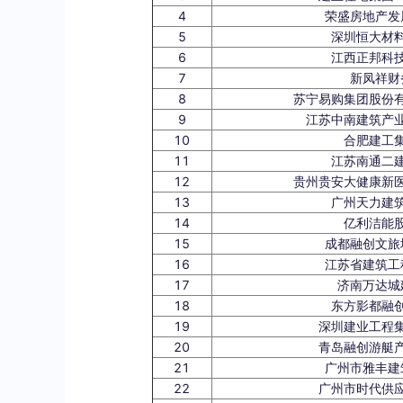
4
荣盛房地产发
5
深圳恒大材
6
江西正邦科
7
新凤祥财
8
苏宁易购集团股份
9
江苏中南建筑产
10
合肥建工
11
江苏南通二
12
贵州贵安大健康新
13
广州天力建
14
亿利洁能
15
成都融创文旅
16
江苏省建筑工
17
济南万达城
18
东方影都融
19
深圳建业工程
20
青岛融创游艇
21
广州市雅丰建
22
广州市时代供