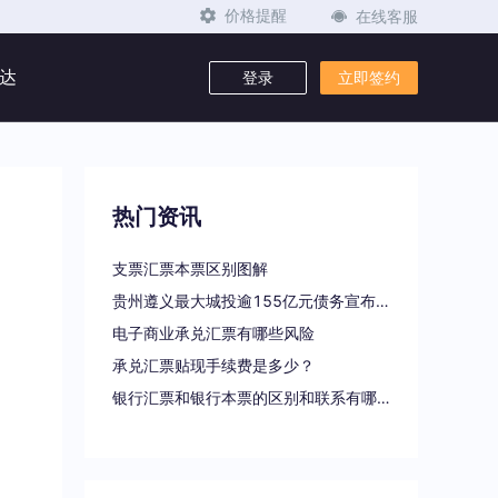
在线客服
价格提醒
达
登录
立即签约
热门资讯
支票汇票本票区别图解
贵州遵义最大城投逾155亿元债务宣布重组
电子商业承兑汇票有哪些风险
承兑汇票贴现手续费是多少？
银行汇票和银行本票的区别和联系有哪些（一文读懂支票、本票和汇票的区别）