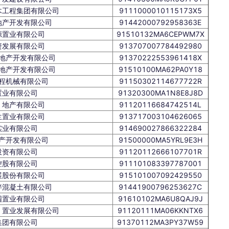
木工程集团有限公司
9111000010115173X5
地产开发有限公司
91442000792958363E
源置业有限公司
91510132MA6CEPWM7X
资发展有限公司
913707007784492980
地产开发有限公司
91370222553961418X
地产开发有限公司
91510100MA62PA0Y18
程机械有限公司
91150302114677722R
置业有限公司
91320300MA1N8E8J8D
）地产有限公司
91120116684742514L
兰置业有限公司
913717003104626065
实业有限公司
914690027866322284
产开发有限公司
91500000MA5YRL9E3H
投资有限公司
91120112666107701R
控股有限公司
911101083397787001
展股份有限公司
915101007092429550
拌混凝土有限公司
91441900796253627C
园置业有限公司
91610102MA6U8QAJ9J
）置业发展有限公司
91120111MA06KKNTX6
集团有限公司
91370112MA3PY37W59