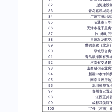
82
山河建设
83
青岛嘉凯城房
84
广州市雅玥园
85
昭通市♘华
86
天津市花千里房
87
中山市时兴
88
贵州双龙航空
89
世锦嘉农（北京
90
绿城颐合房
91
青岛融海国有资
92
河南省交通建
93
山西融创基业房
94
新疆中泰海鸿
95
南京世茂房地
96
深圳融华置
97
贵州贵安置
98
江西正邦
99
成都武侯腾
100
宝舜（河南）