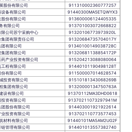
展股份有限公司
911310002360777257
料设备有限公司
91440300MA5ETQWYX3
技股份有限公司
913600006124405335
务有限公司
913701003072668822
有限公司苏宁采购中心
91320106773973920L
业集团有限责任公司
91320684735704017Y
集团有限公司
91340100149038728C
建集团有限公司
91320681138854172P
医药产业投资有限公司
915204213088080064
筑工程有限公司
91440101190498128T
股份有限公司
911500007014628574
城投资有限公司
91510181343068269B
程集团有限公司
91320000134750763A
建设有限公司
91370112MA3DHD0618
创投资有限公司
91370211073297941M
集团股份有限公司
914403001921922614
产业投资有限公司
913702110773577453
筑材料有限公司
91440101MA5AM2UG2F
应链管理有限公司
914401013557382740