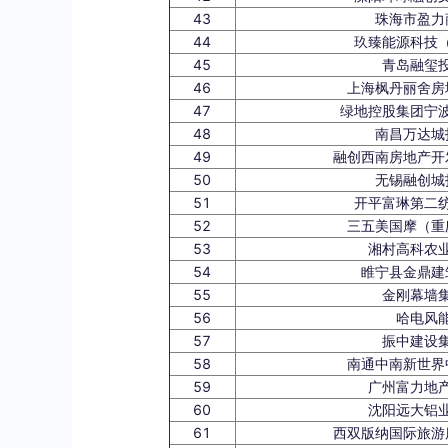
43
珠海市盈力
44
玖臻能源科技
45
青岛融玺
46
上海枫丹丽舍房
47
绿地控股集团宁
48
南昌万达城
49
融创西南房地产开
50
无锡融创城
51
开平富琳第二
52
三五美国摩（重
53
湘村高科农
54
睢宁县金鼎建
55
金刚幕墙
56
哈电风
57
振中建设
58
南通中南新世界
59
广州富力地
60
沈阳远大铝
61
西双版纳国际旅游