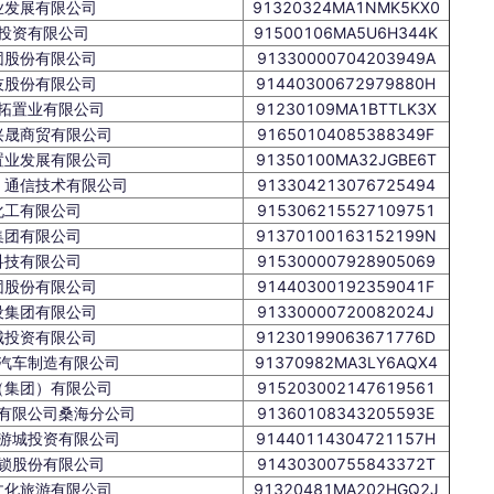
业发展有限公司
91320324MA1NMK5KX0
投资有限公司
91500106MA5U6H344K
团股份有限公司
91330000704203949A
技股份有限公司
91440300672979880H
拓置业有限公司
91230109MA1BTTLK3X
兴晟商贸有限公司
91650104085388349F
置业发展有限公司
91350100MA32JGBE6T
）通信技术有限公司
913304213076725494
化工有限公司
915306215527109751
集团有限公司
91370100163152199N
科技有限公司
915300007928905069
团股份有限公司
91440300192359041F
设集团有限公司
91330000720082024J
城投资有限公司
91230199063671776D
汽车制造有限公司
91370982MA3LY6AQX4
（集团）有限公司
915203002147619561
有限公司桑海分公司
91360108343205593E
游城投资有限公司
91440114304721157H
锁股份有限公司
91430300755843372T
文化旅游有限公司
91320481MA202HGQ2J