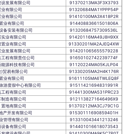
建设发展有限公司
91370213MA3F3X3793
置业有限公司
91320684MA1YPPP54P
置业有限公司
91410100MA3X418P2R
置业有限公司
91440883661501806A
设备安装有限公司
91320684757309536L
展实业有限公司
91420116MA49J8H9XX
湾置业有限公司
91330201MA2AJEQ4XW
置业发展有限公司
914201065655579228
装工程有限责任公司
91650102742239774F
新能源科技有限公司
91120224MA05KJLP04
波)贸易有限公司
91330205MA2H4K176R
置业有限公司
91611105MA6TWLEQ8F
旅游度假中心有限公司
91511421694831991R
筑工程有限公司
91441300MA531PRC23
车制造有限公司
9121138271646496X9
）置地有限公司
91370212MA3CJ79C1G
地产开发有限公司
91530111690859401H
业管理有限公司
913310043441213246
料设备有限公司
914401016618073543
开发建设有限公司
91410300MA9K5C7P0T