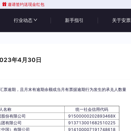
邀请签约送现金红包
行业动态
新手指引
关于安票
23年4月30日
承兑汇票逾期，且月末有逾期余额或当月有票据逾期行为发生的承兑人数量
人名称
统一社会信用代码
团股份有限公司
91500000202893468X
集团有限公司
913713001682510225
（中国）有限公司
914100007191748618