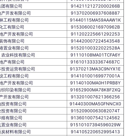
集团有限公司
91421121272000266B
地产开发有限公司
913702006937608887
林工程有限公司
91440115MA59AAAW1K
化工有限公司
91530600216970962B
地产开发有限公司
911202225661292253
装饰有限公司
914420007224543548
港置业有限公司
91520100322022528A
）农业科技有限公司
91110108MA01TCFA6Y
地产有限公司
91610133333674687C
本投资运营有限公司
91370213MA3C9NYX1E
设工程有限公司
91410100169977001A
地产开发有限公司
91140100MA0H1PRB8Y
纺织印染有限公司
91652900MA78K8F2XQ
产开发有限公司
913201007621366256
地投资有限公司
91440300MA5GFNNCX0
业投资有限公司
91520900063082074T
养殖有限公司
913601007542124562
飞置业有限公司
91510107394596029W
新炭材料有限公司
914105220652995413