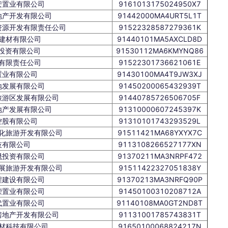
安置业有限公司
9161013175024950X7
地产开发有限公司
91442000MA4URT5L1T
资源开发有限责任公司
91522328587279361K
建材有限公司
91440101MA5AXCLD8D
投资有限公司
91530112MA6KMYNQ86
有限责任公司
91522301736621061E
置业有限公司
91430100MA4T9JW3XJ
地发展有限公司
91450200065432939T
旅游区发展有限公司
91440785726506705F
地产发展有限公司
91310000607245397K
控股有限公司
91310101743293529L
化旅游开发有限公司
91511421MA68YXYX7C
技有限公司
9113108266527177XN
晟投资有限公司
91370211MA3NRPF472
展旅游开发有限公司
91511422327051838Y
程建设有限公司
91370213MA3NRFQ90P
荣置业有限公司
91450100310208712A
代置业有限公司
91140108MA0GT2ND8T
房地产开发有限公司
91131001785743831T
材科技有限公司
91650100068824217N