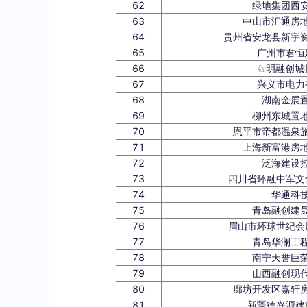
62
绿地集团西
63
中山市汇通房
64
贵州省安龙县新宇
65
广州市君恒
66
♘明融创城
67
兴义市电力
68
湖南金展
69
柳州东城置
70
恩平市帝都温泉
71
上海新富港房
72
泛海建设
73
四川省环融中军文
74
华通科
75
青岛融创建
76
眉山市环球世纪会
77
青岛华澜工
78
南宁天誉巨
79
山西融创现
80
廊坊开发区嘉轩
81
新疆德兴源建