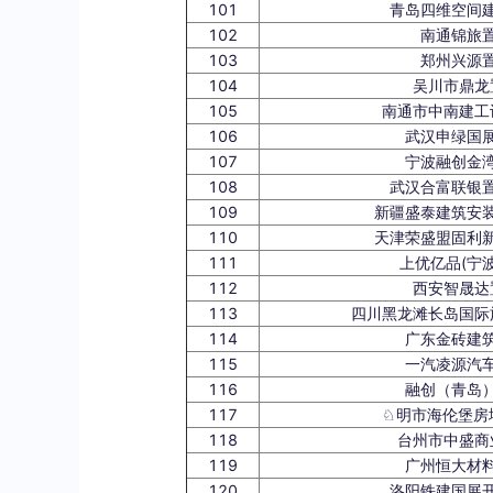
101
青岛四维空间
102
南通锦旅
103
郑州兴源
104
吴川市鼎龙
105
南通市中南建工
106
武汉申绿国
107
宁波融创金
108
武汉合富联银
109
新疆盛泰建筑安
110
天津荣盛盟固利
111
上优亿品(宁
112
西安智晟达
113
四川黑龙滩长岛国际
114
广东金砖建
115
一汽凌源汽
116
融创（青岛
117
♘明市海伦堡房
118
台州市中盛商
119
广州恒大材
120
洛阳铁建国展