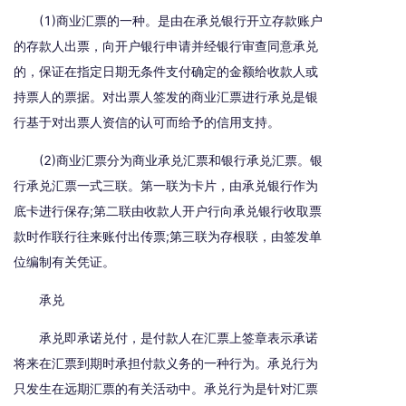
(1)商业汇票的一种。是由在承兑银行开立存款账户
的存款人出票，向开户银行申请并经银行审查同意承兑
的，保证在指定日期无条件支付确定的金额给收款人或
持票人的票据。对出票人签发的商业汇票进行承兑是银
行基于对出票人资信的认可而给予的信用支持。
(2)商业汇票分为商业承兑汇票和银行承兑汇票。银
行承兑汇票一式三联。第一联为卡片，由承兑银行作为
底卡进行保存;第二联由收款人开户行向承兑银行收取票
款时作联行往来账付出传票;第三联为存根联，由签发单
位编制有关凭证。
承兑
承兑即承诺兑付，是付款人在汇票上签章表示承诺
将来在汇票到期时承担付款义务的一种行为。承兑行为
只发生在远期汇票的有关活动中。承兑行为是针对汇票