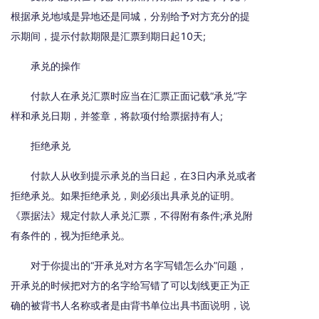
根据承兑地域是异地还是同城，分别给予对方充分的提
示期间，提示付款期限是汇票到期日起10天;
承兑的操作
付款人在承兑汇票时应当在汇票正面记载“承兑”字
样和承兑日期，并签章，将款项付给票据持有人;
拒绝承兑
付款人从收到提示承兑的当日起，在3日内承兑或者
拒绝承兑。如果拒绝承兑，则必须出具承兑的证明。
《票据法》规定付款人承兑汇票，不得附有条件;承兑附
有条件的，视为拒绝承兑。
对于你提出的“开承兑对方名字写错怎么办”问题，
开承兑的时候把对方的名字给写错了可以划线更正为正
确的被背书人名称或者是由背书单位出具书面说明，说