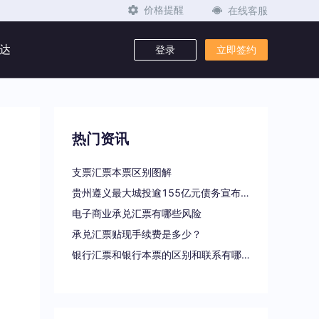
在线客服
价格提醒
达
登录
立即签约
热门资讯
支票汇票本票区别图解
贵州遵义最大城投逾155亿元债务宣布重组
电子商业承兑汇票有哪些风险
承兑汇票贴现手续费是多少？
银行汇票和银行本票的区别和联系有哪些（一文读懂支票、本票和汇票的区别）