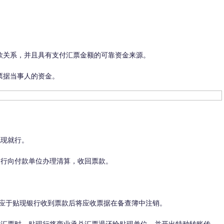
款关系，并且具有支付汇票金额的可靠资金来源。
票据当事人的资金。
兑现就行。
银行向付款单位办理清算，收回票款。
：
位应于贴现银行收到票款后将应收票据在备查簿中注销。
承兑汇票时，贴现行将商业承兑汇票退还给贴现单位，并开出特种转账传