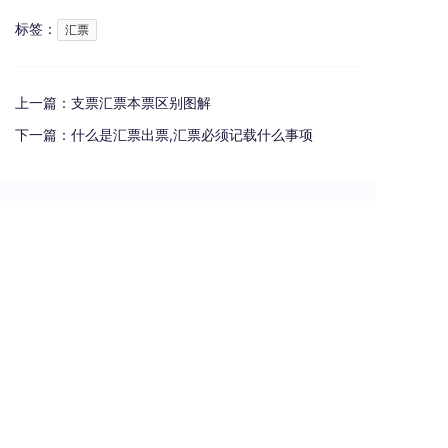
标签：
汇票
上一篇：
支票汇票本票区别图解
下一篇：
什么是汇票出票,汇票必须记载什么事项
热门资讯
支票汇票本票区别图解
贵州遵义最大城投逾155亿元债务宣布重组
电子商业承兑汇票有哪些风险
承兑汇票贴现手续费是多少？
银行汇票和银行本票的区别和联系有哪些（一文读懂支票、本票和汇票的区别）