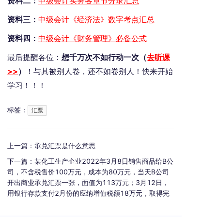
资料二：
中级会计实务各章节分录汇总
资料三：
中级会计《经济法》数字考点汇总
资料四：
中级会计《财务管理》必备公式
最后提醒各位：
想千万次不如行动一次（
去听课
>>
）
！与其被别人卷，还不如卷别人！快来开始
学习！！！
标签：
汇票
上一篇：
承兑汇票是什么意思
下一篇：
某化工生产企业2022年3月8日销售商品给B公
司，不含税售价100万元，成本为80万元，当天B公司
开出商业承兑汇票一张，面值为113万元；3月12日，
用银行存款支付2月份的应纳增值税额18万元，取得完