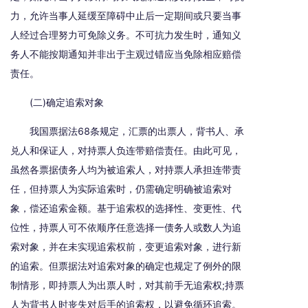
力，允许当事人延缓至障碍中止后一定期间或只要当事
人经过合理努力可免除义务。不可抗力发生时，通知义
务人不能按期通知并非出于主观过错应当免除相应赔偿
责任。
(二)确定追索对象
我国票据法68条规定，汇票的出票人，背书人、承
兑人和保证人，对持票人负连带赔偿责任。由此可见，
虽然各票据债务人均为被追索人，对持票人承担连带责
任，但持票人为实际追索时，仍需确定明确被追索对
象，偿还追索金额。基于追索权的选择性、变更性、代
位性，持票人可不依顺序任意选择一债务人或数人为追
索对象，并在未实现追索权前，变更追索对象，进行新
的追索。但票据法对追索对象的确定也规定了例外的限
制情形，即持票人为出票人时，对其前手无追索权;持票
人为背书人时丧失对后手的追索权，以避免循环追索。