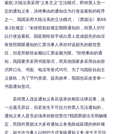
索权;大陆法系采用“义务主义”立法模式，即持票人负一
定的通知义务，决绝事由的通知仅为行使追索权的程序
之一。我国采用大陆法系的立法模式，《票据法》第66
条2款规定：“未按照前款规定期限通知的，持票人仍可
以行使追索权。因延期给前手或出票人造成损失的由没
有按照期限通知的汇票当事人承担对该损失的赔偿责
任，但是所赔偿金额以汇票金额为限。”拒绝事由的通
知，我国要求采用书面形式，而其他国家多采用自由形
式即口头、书面、电话等形式均可。为了与国际自由主
义接轨，为了节约资源、提高效率，我国也应改变单一
书面通知形式。
若持票人违反通知义务应该承担相应法律后果，这
一点毫无异议，但若发生不可抗力持票人无法通知的，
通知义务人是否必须承担赔偿责任?我国票据法无明确规
定，而国外票据法大多有通知义务免除或延缓的例外规
定，如允许当事人以特约方式免除通知义务;发生不可抗