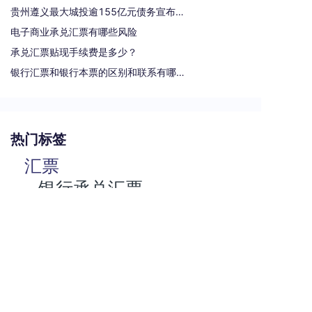
贵州遵义最大城投逾155亿元债务宣布重组
电子商业承兑汇票有哪些风险
承兑汇票贴现手续费是多少？
银行汇票和银行本票的区别和联系有哪些（一文读懂支票、本票和汇票的区别）
热门标签
汇票
银行承兑汇票
商业汇票
商业承兑汇票
承兑汇票
电子承兑汇票
贴现率